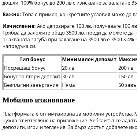
дошли: 100% бонус до 200 лв с изискване за залагане 35
Важно:
Това е пример, конкретните условия може да в
Изчисление:
Ако депозирате 100 лв, получавате 100 лв б
Трябва да заложите общо 3500 лв, преди да можете да т
очакваната загуба при залагане на 3500 лв е 3500 × 4% =
напредъка си.
Тип бонус
Минимален депозит
Макси
Посрещащ бонус
20 лв
200 лв
Бонус за втори депозит
30 лв
150 лв
Безплатни завъртания
Няма
50 зав
Мобилно изживяване
Платформата е оптимизирана за мобилни устройства. М
нужда от изтегляне на приложение. Уебсайтът се адапт
депозити, игри и тегления. За бърз достъп добавете и