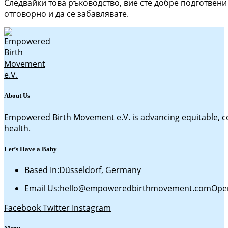
Следвайки това ръководство, вие сте добре подготвени
отговорно и да се забавлявате.
About Us
Empowered Birth Movement e.V. is advancing equitable, c
health.
Let’s Have a Baby
Based In:
Düsseldorf, Germany
Email Us:
hello@empoweredbirthmovement.com
Open
Facebook
Twitter
Instagram