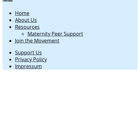
Menu
Home
About Us
Resources
Maternity Peer Support
Join the Movement
Support Us
Privacy Policy
Impressum