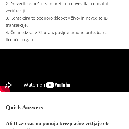
2. Preverite e-pošto za morebitna obvestila o dodatni
verifikaciji.
3. Kontaktirajte podporo (klepet v živo) in navedite ID
transakcije.
4. Če ni odziva v 72 urah, pošljite uradno pritožba na
licenčni organ.
Quick Answers
Ali Bizzo casino ponuja brezplačne vrtljaje ob