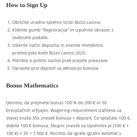
How to Sign Up
Obiščite uradno spletno stran Bizzo casino.
Kliknite gumb “Registracija” in izpolnite obrazec z
osebnimi podatki.
Izberite način depozita in vnesite morebitno
promocijsko kodo Bizzo casino 2025.
Potrdite e-poštni naslov prek prejete povezave.
Opravite prvi depozit za aktivacijo bonusa.
Bonus Mathematics
Denimo, da prejmete bonus 100 % do 200 € in 50
brezplačnih vrtljajev. Wagering requirement (zahteva za
stave) znaša 35x znesek bonusa + depozit. Če vplačate 100 €,
dobite 100 € bonusa. Skupni znesek za izpolnitev je (100 € +
100 €) × 35 = 7.000 €. Recimo, da igrate igralni avtomat s