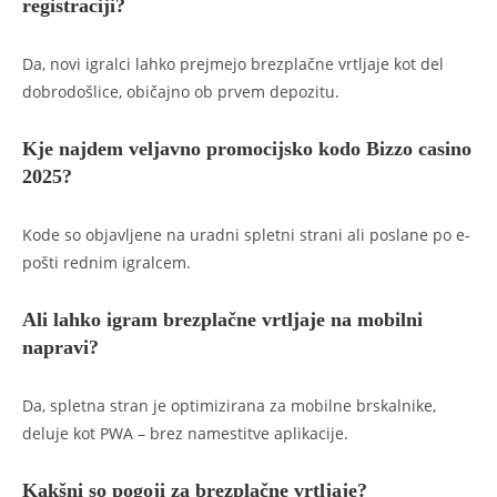
registraciji?
Da, novi igralci lahko prejmejo brezplačne vrtljaje kot del
dobrodošlice, običajno ob prvem depozitu.
Kje najdem veljavno promocijsko kodo Bizzo casino
2025?
Kode so objavljene na uradni spletni strani ali poslane po e-
pošti rednim igralcem.
Ali lahko igram brezplačne vrtljaje na mobilni
napravi?
Da, spletna stran je optimizirana za mobilne brskalnike,
deluje kot PWA – brez namestitve aplikacije.
Kakšni so pogoji za brezplačne vrtljaje?