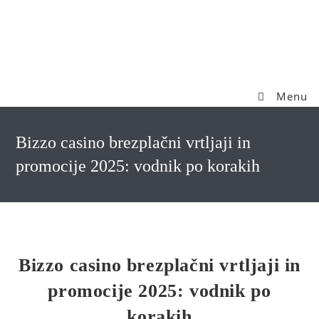
Menu
Bizzo casino brezplačni vrtljaji in
promocije 2025: vodnik po korakih
Bizzo casino brezplačni vrtljaji in
promocije 2025: vodnik po
korakih