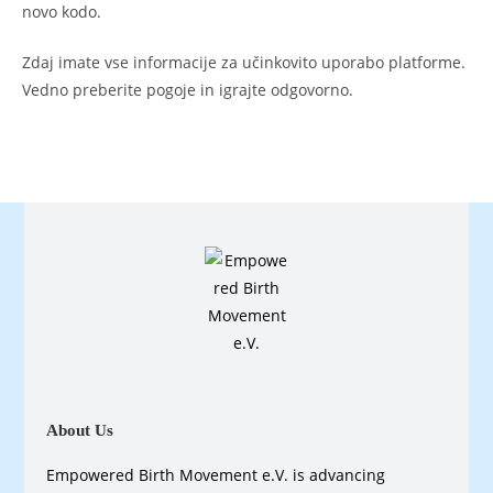
novo kodo.
Zdaj imate vse informacije za učinkovito uporabo platforme.
Vedno preberite pogoje in igrajte odgovorno.
About Us
Empowered Birth Movement e.V. is advancing