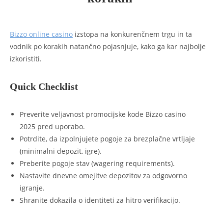
Bizzo online casino
izstopa na konkurenčnem trgu in ta
vodnik po korakih natančno pojasnjuje, kako ga kar najbolje
izkoristiti.
Quick Checklist
Preverite veljavnost promocijske kode Bizzo casino
2025 pred uporabo.
Potrdite, da izpolnjujete pogoje za brezplačne vrtljaje
(minimalni depozit, igre).
Preberite pogoje stav (wagering requirements).
Nastavite dnevne omejitve depozitov za odgovorno
igranje.
Shranite dokazila o identiteti za hitro verifikacijo.