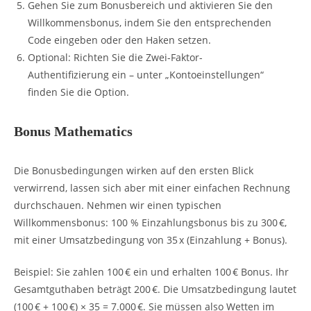
Gehen Sie zum Bonusbereich und aktivieren Sie den
Willkommensbonus, indem Sie den entsprechenden
Code eingeben oder den Haken setzen.
Optional: Richten Sie die Zwei-Faktor-
Authentifizierung ein – unter „Kontoeinstellungen“
finden Sie die Option.
Bonus Mathematics
Die Bonusbedingungen wirken auf den ersten Blick
verwirrend, lassen sich aber mit einer einfachen Rechnung
durchschauen. Nehmen wir einen typischen
Willkommensbonus: 100 % Einzahlungsbonus bis zu 300 €,
mit einer Umsatzbedingung von 35 x (Einzahlung + Bonus).
Beispiel: Sie zahlen 100 € ein und erhalten 100 € Bonus. Ihr
Gesamtguthaben beträgt 200 €. Die Umsatzbedingung lautet
(100 € + 100 €) × 35 = 7.000 €. Sie müssen also Wetten im