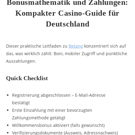
Bonusmathematik und Zahlungen:
Kompakter Casino-Guide für
Deutschland
Dieser praktische Leitfaden zu
Betano
konzentriert sich auf
das, was wirklich zählt: Boni, mobiler Zugriff und pünktliche
Auszahlungen.
Quick Checklist
Registrierung abgeschlossen – E-Mail-Adresse
bestätigt
Erste Einzahlung mit einer bevorzugten
Zahlungsmethode getätigt
Willkommensbonus aktiviert (falls gewünscht)
Verifizierungsdokumente (Ausweis, Adressnachweis)