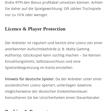
(hohe RTP) den Bonus profitabel umsetzen können. Achten
Sie daher auf die Spielgewichtung: Oft zählen Tischspiele
nur zu 10 % oder weniger.
Licence & Player Protection
Der Anbieter ist reguliert und besitzt eine Lizenz von einer
anerkannten Aufsichtsbehörde (z. B. Malta Gaming
Authority). Glücksspiel kann süchtig machen – Sie können
Einzahlungslimits, Selbstausschluss und eine
Spielzeitbegrenzung im Konto einstellen.
Hinweis für deutsche Spieler:
Da der Anbieter unter einer
ausländischen Lizenz operiert, unterliegen Gewinne
möglicherweise der deutschen Einkommensteuer.
Konsultieren Sie bei Unsicherheiten einen Steuerberater.