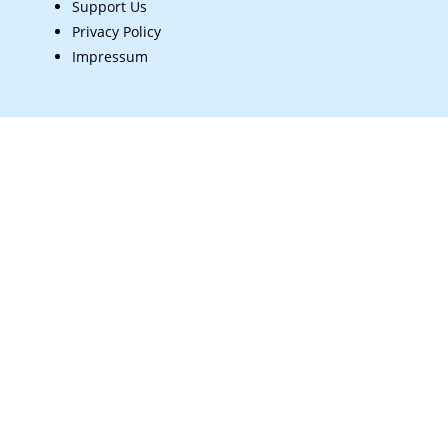
Support Us
Privacy Policy
Impressum