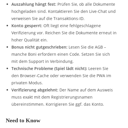
Auszahlung hängt fest:
Prüfen Sie, ob alle Dokumente
hochgeladen sind. Kontaktieren Sie den Live-Chat und
verweisen Sie auf die Transaktions-ID.
Konto gesperrt:
Oft liegt eine fehlgeschlagene
Verifizierung vor. Reichen Sie die Dokumente erneut in
hoher Qualität ein.
Bonus nicht gutgeschrieben:
Lesen Sie die AGB –
manche Boni erfordern einen Code. Setzen Sie sich
mit dem Support in Verbindung.
Technische Probleme (Spiel lädt nicht):
Leeren Sie
den Browser-Cache oder verwenden Sie die PWA im
privaten Modus.
Verifizierung abgelehnt:
Der Name auf dem Ausweis
muss exakt mit dem Registrierungsnamen
übereinstimmen. Korrigieren Sie ggf. das Konto.
Need to Know