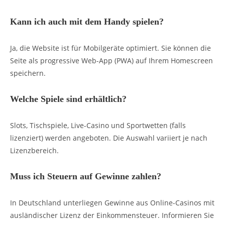
Kann ich auch mit dem Handy spielen?
Ja, die Website ist für Mobilgeräte optimiert. Sie können die
Seite als progressive Web-App (PWA) auf Ihrem Homescreen
speichern.
Welche Spiele sind erhältlich?
Slots, Tischspiele, Live-Casino und Sportwetten (falls
lizenziert) werden angeboten. Die Auswahl variiert je nach
Lizenzbereich.
Muss ich Steuern auf Gewinne zahlen?
In Deutschland unterliegen Gewinne aus Online-Casinos mit
ausländischer Lizenz der Einkommensteuer. Informieren Sie