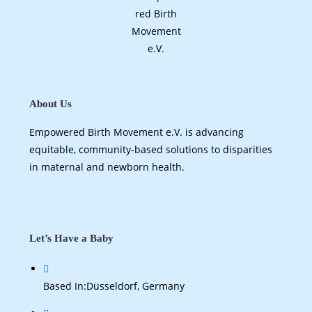
About Us
Empowered Birth Movement e.V. is advancing
equitable, community-based solutions to disparities
in maternal and newborn health.
Let’s Have a Baby
Based In:
Düsseldorf, Germany