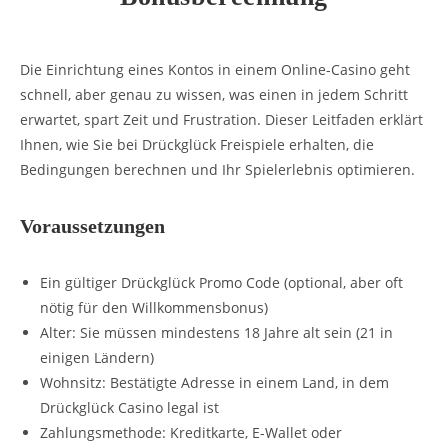
Die Einrichtung eines Kontos in einem Online-Casino geht
schnell, aber genau zu wissen, was einen in jedem Schritt
erwartet, spart Zeit und Frustration. Dieser Leitfaden erklärt
Ihnen, wie Sie bei Drückglück Freispiele erhalten, die
Bedingungen berechnen und Ihr Spielerlebnis optimieren.
Voraussetzungen
Ein gültiger Drückglück Promo Code (optional, aber oft
nötig für den Willkommensbonus)
Alter: Sie müssen mindestens 18 Jahre alt sein (21 in
einigen Ländern)
Wohnsitz: Bestätigte Adresse in einem Land, in dem
Drückglück Casino legal ist
Zahlungsmethode: Kreditkarte, E-Wallet oder