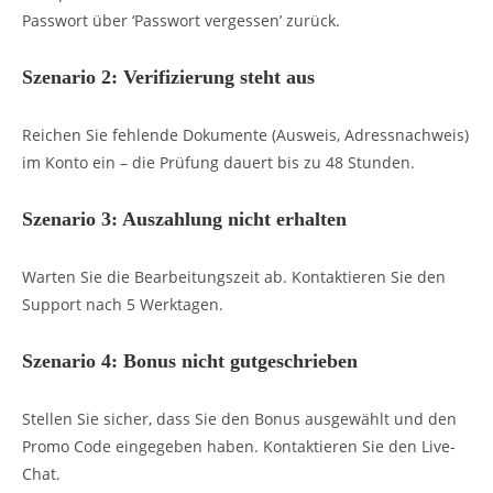
Passwort über ‘Passwort vergessen’ zurück.
Szenario 2: Verifizierung steht aus
Reichen Sie fehlende Dokumente (Ausweis, Adressnachweis)
im Konto ein – die Prüfung dauert bis zu 48 Stunden.
Szenario 3: Auszahlung nicht erhalten
Warten Sie die Bearbeitungszeit ab. Kontaktieren Sie den
Support nach 5 Werktagen.
Szenario 4: Bonus nicht gutgeschrieben
Stellen Sie sicher, dass Sie den Bonus ausgewählt und den
Promo Code eingegeben haben. Kontaktieren Sie den Live-
Chat.