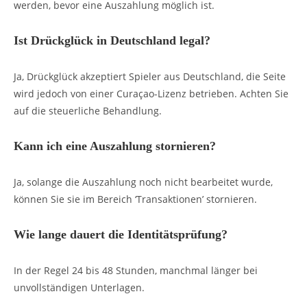
werden, bevor eine Auszahlung möglich ist.
Ist Drückglück in Deutschland legal?
Ja, Drückglück akzeptiert Spieler aus Deutschland, die Seite
wird jedoch von einer Curaçao-Lizenz betrieben. Achten Sie
auf die steuerliche Behandlung.
Kann ich eine Auszahlung stornieren?
Ja, solange die Auszahlung noch nicht bearbeitet wurde,
können Sie sie im Bereich ‘Transaktionen’ stornieren.
Wie lange dauert die Identitätsprüfung?
In der Regel 24 bis 48 Stunden, manchmal länger bei
unvollständigen Unterlagen.