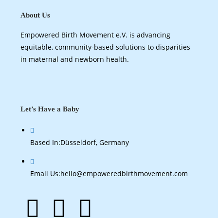
About Us
Empowered Birth Movement e.V. is advancing
equitable, community-based solutions to disparities
in maternal and newborn health.
Let’s Have a Baby
Based In:
Düsseldorf, Germany
Email Us:
hello@empoweredbirthmovement.com