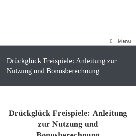
Menu
Drückglück Freispiele: Anleitung zur
Nutzung und Bonusberechnung
Drückglück Freispiele: Anleitung
zur Nutzung und
Bonusberechnung