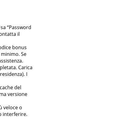
Usa “Password
ntatta il
codice bonus
o minimo. Se
assistenza.
pletata. Carica
residenza). I
 cache del
tima versione
ù veloce o
interferire.