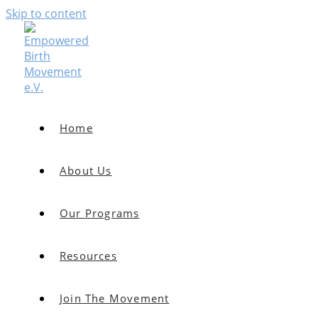
Skip to content
Home
About Us
Our Programs
Resources
Join The Movement