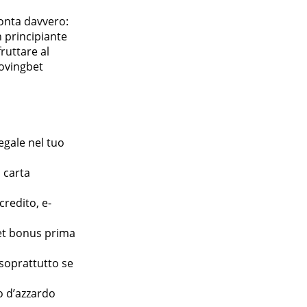
conta davvero:
 principiante
ruttare al
lovingbet
legale nel tuo
 carta
redito, e-
bet bonus prima
 soprattutto se
co d’azzardo