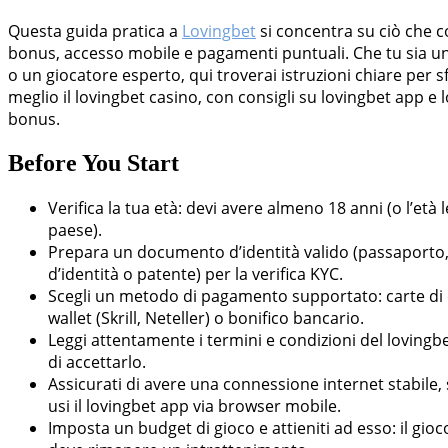
Questa guida pratica a
Lovingbet
si concentra su ciò che 
bonus, accesso mobile e pagamenti puntuali. Che tu sia un
o un giocatore esperto, qui troverai istruzioni chiare per sf
meglio il lovingbet casino, con consigli su lovingbet app e 
bonus.
Before You Start
Verifica la tua età: devi avere almeno 18 anni (o l’età 
paese).
Prepara un documento d’identità valido (passaporto,
d’identità o patente) per la verifica KYC.
Scegli un metodo di pagamento supportato: carte di c
wallet (Skrill, Neteller) o bonifico bancario.
Leggi attentamente i termini e condizioni del loving
di accettarlo.
Assicurati di avere una connessione internet stabile,
usi il lovingbet app via browser mobile.
Imposta un budget di gioco e attieniti ad esso: il gio