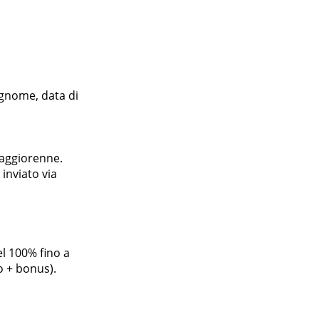
ognome, data di
maggiorenne.
 inviato via
l 100% fino a
o + bonus).