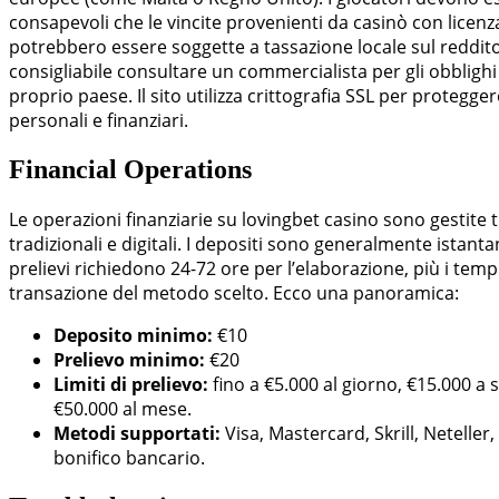
consapevoli che le vincite provenienti da casinò con licen
potrebbero essere soggette a tassazione locale sul reddito
consigliabile consultare un commercialista per gli obblighi f
proprio paese. Il sito utilizza crittografia SSL per proteggere
personali e finanziari.
Financial Operations
Le operazioni finanziarie su lovingbet casino sono gestite
tradizionali e digitali. I depositi sono generalmente istanta
prelievi richiedono 24-72 ore per l’elaborazione, più i tempi
transazione del metodo scelto. Ecco una panoramica:
Deposito minimo:
€10
Prelievo minimo:
€20
Limiti di prelievo:
fino a €5.000 al giorno, €15.000 a 
€50.000 al mese.
Metodi supportati:
Visa, Mastercard, Skrill, Neteller
bonifico bancario.