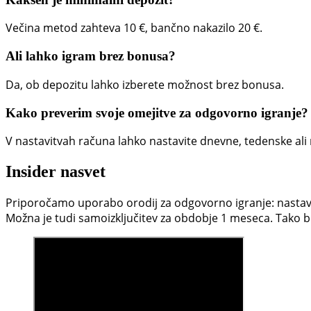
Večina metod zahteva 10 €, bančno nakazilo 20 €.
Ali lahko igram brez bonusa?
Da, ob depozitu lahko izberete možnost brez bonusa.
Kako preverim svoje omejitve za odgovorno igranje?
V nastavitvah računa lahko nastavite dnevne, tedenske ali
Insider nasvet
Priporočamo uporabo orodij za odgovorno igranje: nastavi
Možna je tudi samoizključitev za obdobje 1 meseca. Tako bo