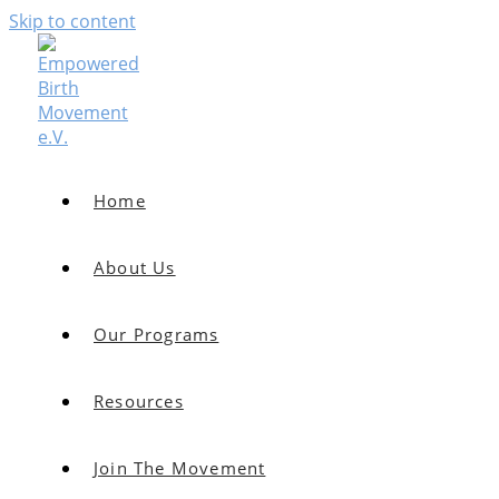
Skip to content
Home
About Us
Our Programs
Resources
Join The Movement