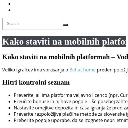
Kako staviti na mobilnih platfo
Kako staviti na mobilnih platformah – Vod
Veliko igralcev ima vprašanja o
Bet at home
preden položijo
Hitri kontrolni seznam
Preverite, ali ima platforma veljavno licenco (npr. C
Preučite bonuse in njihove pogoje – še posebej zahte
Nastavite omejitve depozita in časa igranja že pred 
Preverite razpoložljive plačilne metode za slovenske i
Preberite pogoje uporabe, da se izognete neprijetn