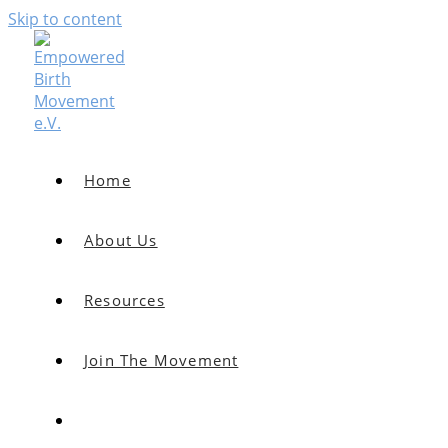
Skip to content
Home
About Us
Resources
Join The Movement