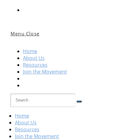
Menu
Close
Home
About Us
Resources
Join the Movement
Home
About Us
Resources
Join the Movement