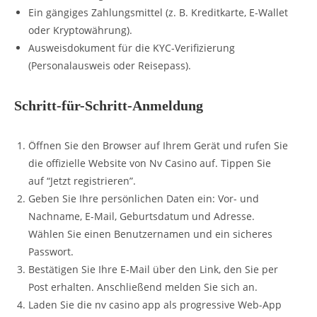
Ein gängiges Zahlungsmittel (z. B. Kreditkarte, E-Wallet
oder Kryptowährung).
Ausweisdokument für die KYC-Verifizierung
(Personalausweis oder Reisepass).
Schritt-für-Schritt-Anmeldung
Öffnen Sie den Browser auf Ihrem Gerät und rufen Sie
die offizielle Website von Nv Casino auf. Tippen Sie
auf “Jetzt registrieren”.
Geben Sie Ihre persönlichen Daten ein: Vor- und
Nachname, E-Mail, Geburtsdatum und Adresse.
Wählen Sie einen Benutzernamen und ein sicheres
Passwort.
Bestätigen Sie Ihre E-Mail über den Link, den Sie per
Post erhalten. Anschließend melden Sie sich an.
Laden Sie die nv casino app als progressive Web-App