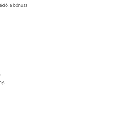
ráció, a bónusz
a.
ny,