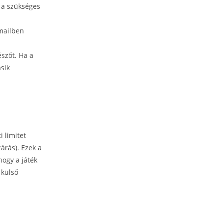
l a szükséges
-mailben
szőt. Ha a
sik
i limitet
zárás). Ezek a
hogy a játék
 külső