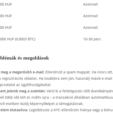
000 HUF
Azonnali
000 HUF
Azonnali
000 HUF
Azonnali
 000 HUF (0,0003 BTC)
10-30 perc
oblémák és megoldások
 meg a megerősítő e-mail:
Ellenőrizd a spam mappát. Ha nincs ott
a regisztrációs oldalon. Ha továbbra sem jön, használj másik e-mail
pcsolatot az ügyfélszolgálattal.
nem jelenik meg a számlán:
Várd ki a feldolgozási időt (bankkártyán
él több idő telt el, indíts újra – a tranzakció általában automatikus
kező esetben küldj képernyőképet a támogatásnak.
relem elutasítva:
Legtöbbször a KYC-ellenőrzés hiánya vagy a bónu