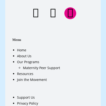
Menu
Home
About Us
Our Programs
Maternity Peer Support
Resources
Join the Movement
Support Us
Privacy Policy