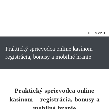
Menu
Praktický sprievodca online kasínom –
registrácia, bonusy a mobilné hranie
Praktický sprievodca online
kasínom – registrácia, bonusy a
mobilné hranie