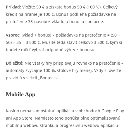
Príklad:
Vložíte 50 € a získate bonus 50 € (100 %). Celkový
kredit na hranie je 100 €. Bonus podlieha požiadavke na
pretočenie 35-násobok vkladu a bonusu spoločne.
Vzorec:
(vklad + bonus) × požiadavka na pretočenie = (50 +
50) × 35 = 3 500 €. Musíte teda staviť celkovo 3 500 €, kým si
budete môcť vybrať prípadné výhry z bonusu.
Dôležité:
Nie všetky hry prispievajú rovnako na pretočenie –
automaty zvyčajne 100 %, stolové hry menej. Vždy si overte
pravidlá v sekcií „Bonuses“.
Mobile App
Kasíno nemá samostatnú aplikáciu v obchodoch Google Play
ani App Store. Namiesto toho ponúka plne optimalizovanú
mobilnú webovú stránku a progresívnu webovú aplikáciu