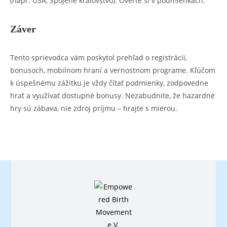
(napr. USA, Spojené kráľovstvo). Overte si v podmienkach.
Záver
Tento sprievodca vám poskytol prehľad o registrácii,
bonusoch, mobilnom hraní a vernostnom programe. Kľúčom
k úspešnému zážitku je vždy čítať podmienky, zodpovedne
hrať a využívať dostupné bonusy. Nezabudnite, že hazardné
hry sú zábava, nie zdroj príjmu – hrajte s mierou.