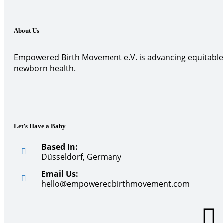
About Us
Empowered Birth Movement e.V. is advancing equitable,
newborn health.
Let’s Have a Baby
Based In:
Düsseldorf, Germany
Email Us:
hello@empoweredbirthmovement.com