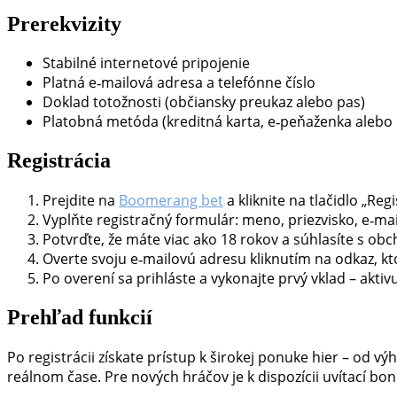
Prerekvizity
Stabilné internetové pripojenie
Platná e‑mailová adresa a telefónne číslo
Doklad totožnosti (občiansky preukaz alebo pas)
Platobná metóda (kreditná karta, e‑peňaženka alebo
Registrácia
Prejdite na
Boomerang bet
a kliknite na tlačidlo „Regi
Vyplňte registračný formulár: meno, priezvisko, e‑ma
Potvrďte, že máte viac ako 18 rokov a súhlasíte s 
Overte svoju e‑mailovú adresu kliknutím na odkaz, k
Po overení sa prihláste a vykonajte prvý vklad – aktivu
Prehľad funkcií
Po registrácii získate prístup k širokej ponuke hier – od v
reálnom čase. Pre nových hráčov je k dispozícii uvítací b