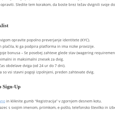
opraviti. Sledite tem korakom, da boste brez težav dvignili svoje do
list
vigom opravite popolno preverjanje identitete (KYC).
n plačila, ki ga podpira platforma in ima nizke provizije.
goje bonusa – še posebej zahteve glede stav (wagering requirement
nimalni in maksimalni znesek za dvig.
čas obdelave dviga (od 24 ur do 7 dni).
a so vsi stavni pogoji izpolnjeni, preden zahtevate dvig.
p Sign-Up
ano
in kliknite gumb “Registracija” v zgornjem desnem kotu.
razec s svojim imenom, priimkom, e-pošto, telefonsko številko in iz