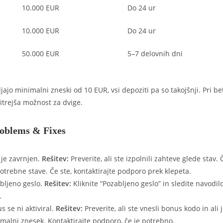
10.000 EUR
Do 24 ur
10.000 EUR
Do 24 ur
50.000 EUR
5–7 delovnih dni
ljajo minimalni zneski od 10 EUR, vsi depoziti pa so takojšnji. Pri b
itrejša možnost za dvige.
blems & Fixes
je zavrnjen.
Rešitev:
Preverite, ali ste izpolnili zahteve glede stav. 
otrebne stave. Če ste, kontaktirajte podporo prek klepeta.
bljeno geslo.
Rešitev:
Kliknite “Pozabljeno geslo” in sledite navodi
.
 se ni aktiviral.
Rešitev:
Preverite, ali ste vnesli bonus kodo in ali 
malni znesek. Kontaktirajte podporo, če je potrebno.