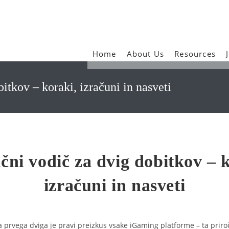
Home
About Us
Resources
itkov – koraki, izračuni in nasveti
čni vodič za dvig dobitkov – 
izračuni in nasveti
a prvega dviga je pravi preizkus vsake iGaming platforme – ta prir