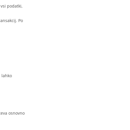
 vsi podatki,
ransakcij. Po
h lahko
hteva osnovno