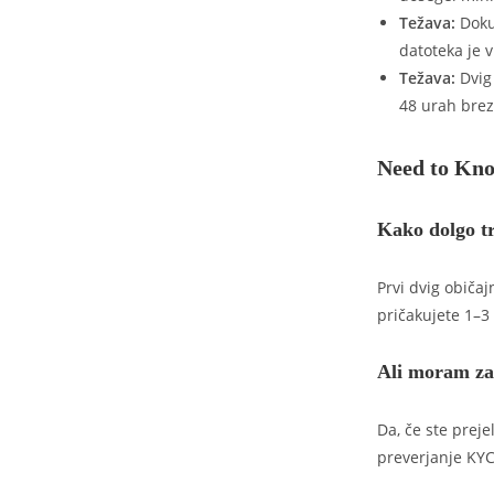
Težava:
Dokum
datoteka je 
Težava:
Dvig 
48 urah bre
Need to Kno
Kako dolgo tr
Prvi dvig običaj
pričakujete 1–3 
Ali moram za 
Da, če ste prej
preverjanje KYC