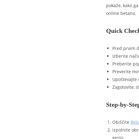
pokaže, kako ga 
online betano.
Quick Check
Pred prvim d
Izberite nači
Preberite po
Preverite mi
Upoštevajte 
Zagotovite, d
Step-by-Ste
Obiščite
Bet
Izpolnite ob
geslo.