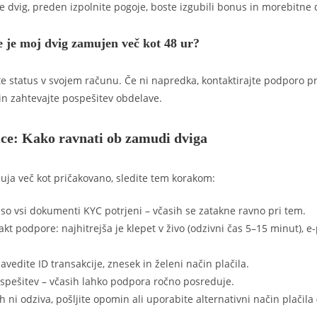
e dvig, preden izpolnite pogoje, boste izgubili bonus in morebitne d
e je moj dvig zamujen več kot 48 ur?
te status v svojem računu. Če ni napredka, kontaktirajte podporo pr
 in zahtevajte pospešitev obdelave.
ice: Kako ravnati ob zamudi dviga
uja več kot pričakovano, sledite tem korakom:
i so vsi dokumenti KYC potrjeni – včasih se zatakne ravno pri tem.
akt podpore: najhitrejša je klepet v živo (odzivni čas 5–15 minut), e
avedite ID transakcije, znesek in želeni način plačila.
ospešitev – včasih lahko podpora ročno posreduje.
 ni odziva, pošljite opomin ali uporabite alternativni način plačila 