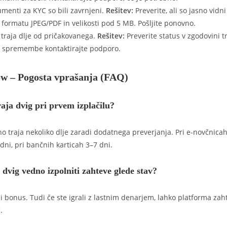
enti za KYC so bili zavrnjeni.
Rešitev:
Preverite, ali so jasno vidni
v formatu JPEG/PDF in velikosti pod 5 MB. Pošljite ponovno.
traja dlje od pričakovanega.
Rešitev:
Preverite status v zgodovini t
z spremembe kontaktirajte podporo.
w – Pogosta vprašanja (FAQ)
aja dvig pri prvem izplačilu?
no traja nekoliko dlje zaradi dodatnega preverjanja. Pri e-novčnica
dni, pri bančnih karticah 3–7 dni.
dvig vedno izpolniti zahteve glede stav?
eli bonus. Tudi če ste igrali z lastnim denarjem, lahko platforma za
.