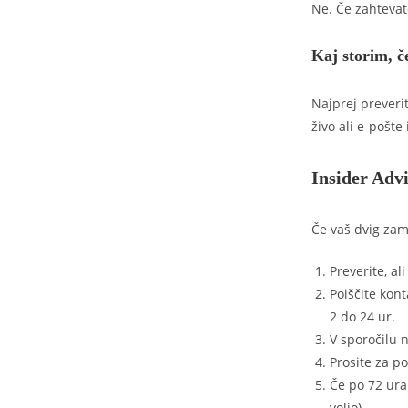
Ne. Če zahtevat
Kaj storim, č
Najprej preveri
živo ali e-pošte
Insider Adv
Če vaš dvig zam
Preverite, al
Poiščite kont
2 do 24 ur.
V sporočilu n
Prosite za p
Če po 72 urah
voljo).