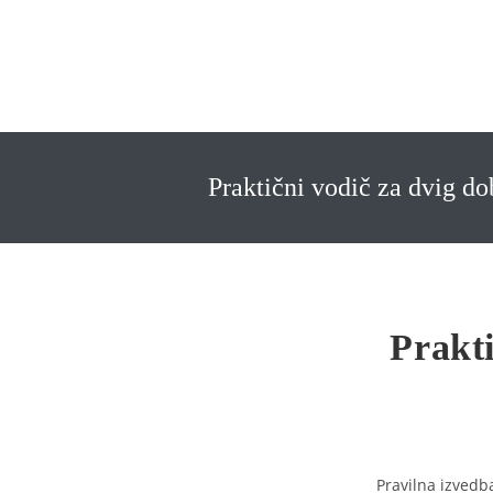
Praktični vodič za dvig dob
Prakti
Pravilna izvedb