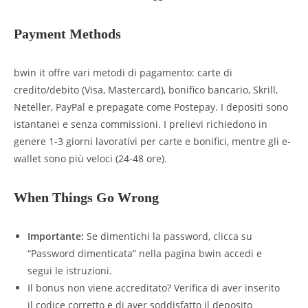
Payment Methods
bwin it offre vari metodi di pagamento: carte di
credito/debito (Visa, Mastercard), bonifico bancario, Skrill,
Neteller, PayPal e prepagate come Postepay. I depositi sono
istantanei e senza commissioni. I prelievi richiedono in
genere 1-3 giorni lavorativi per carte e bonifici, mentre gli e-
wallet sono più veloci (24-48 ore).
When Things Go Wrong
Importante:
Se dimentichi la password, clicca su
“Password dimenticata” nella pagina bwin accedi e
segui le istruzioni.
Il bonus non viene accreditato? Verifica di aver inserito
il codice corretto e di aver soddisfatto il deposito