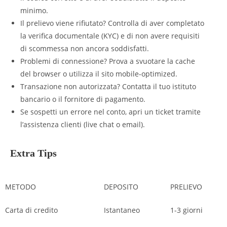
minimo.
Il prelievo viene rifiutato? Controlla di aver completato
la verifica documentale (KYC) e di non avere requisiti
di scommessa non ancora soddisfatti.
Problemi di connessione? Prova a svuotare la cache
del browser o utilizza il sito mobile-optimized.
Transazione non autorizzata? Contatta il tuo istituto
bancario o il fornitore di pagamento.
Se sospetti un errore nel conto, apri un ticket tramite
l’assistenza clienti (live chat o email).
Extra Tips
METODO
DEPOSITO
PRELIEVO
Carta di credito
Istantaneo
1-3 giorni