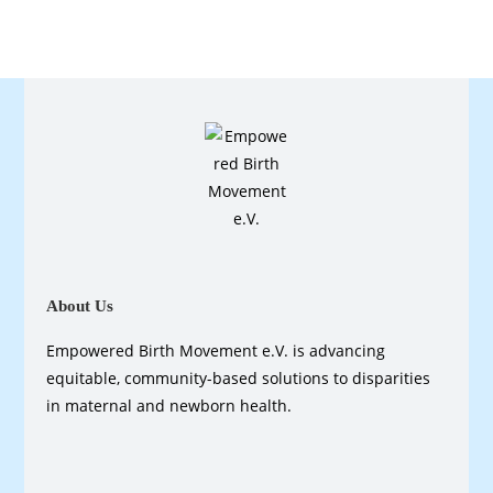
About Us
Empowered Birth Movement e.V. is advancing
equitable, community-based solutions to disparities
in maternal and newborn health.