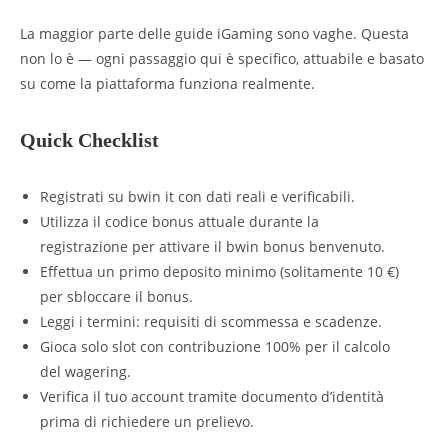
La maggior parte delle guide iGaming sono vaghe. Questa
non lo è — ogni passaggio qui è specifico, attuabile e basato
su come la piattaforma funziona realmente.
Quick Checklist
Registrati su bwin it con dati reali e verificabili.
Utilizza il codice bonus attuale durante la
registrazione per attivare il bwin bonus benvenuto.
Effettua un primo deposito minimo (solitamente 10 €)
per sbloccare il bonus.
Leggi i termini: requisiti di scommessa e scadenze.
Gioca solo slot con contribuzione 100% per il calcolo
del wagering.
Verifica il tuo account tramite documento d’identità
prima di richiedere un prelievo.