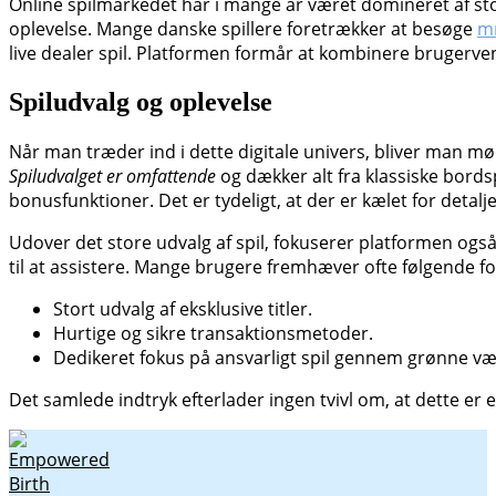
Online spilmarkedet har i mange år været domineret af sto
oplevelse. Mange danske spillere foretrækker at besøge
mr
live dealer spil. Platformen formår at kombinere brugerven
Spiludvalg og oplevelse
Når man træder ind i dette digitale univers, bliver man mødt
Spiludvalget er omfattende
og dækker alt fra klassiske bord
bonusfunktioner. Det er tydeligt, at der er kælet for detalj
Udover det store udvalg af spil, fokuserer platformen også 
til at assistere. Mange brugere fremhæver ofte følgende f
Stort udvalg af eksklusive titler.
Hurtige og sikre transaktionsmetoder.
Dedikeret fokus på ansvarligt spil gennem grønne væ
Det samlede indtryk efterlader ingen tvivl om, at dette er