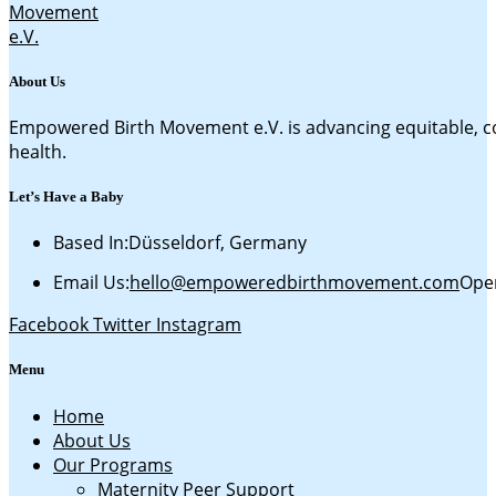
About Us
Empowered Birth Movement e.V. is advancing equitable, c
health.
Let’s Have a Baby
Based In:
Düsseldorf, Germany
Email Us:
hello@empoweredbirthmovement.com
Open
Facebook
Twitter
Instagram
Menu
Home
About Us
Our Programs
Maternity Peer Support