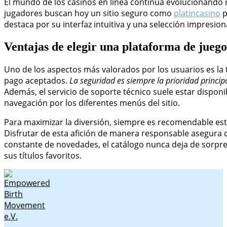
El mundo de los casinos en línea continúa evolucionando 
jugadores buscan hoy un sitio seguro como
platincasino
p
destaca por su interfaz intuitiva y una selección impresio
Ventajas de elegir una plataforma de juego
Uno de los aspectos más valorados por los usuarios es la 
pago aceptados.
La seguridad es siempre la prioridad princip
Además, el servicio de soporte técnico suele estar dispon
navegación por los diferentes menús del sitio.
Para maximizar la diversión, siempre es recomendable est
Disfrutar de esta afición de manera responsable asegura q
constante de novedades, el catálogo nunca deja de sorpr
sus títulos favoritos.