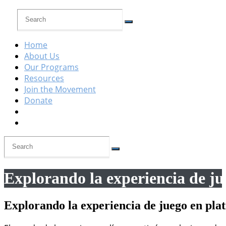
Home
About Us
Our Programs
Resources
Join the Movement
Donate
Explorando la experiencia de ju
Explorando la experiencia de juego en plat