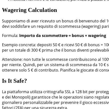
Wagering Calculation
Supponiamo di aver ricevuto un bonus di benvenuto del 100%
devi soddisfare un requisito di scommessa (wagering) pari a
Formula:
Importo da scommettere = bonus × wagering
Esempio concreta: depositi 50 € e ricevi 50 € di bonus = 10
per un totale di 300 € prima che il bonus diventi prelevabil
Attenzione: non tutte le scommesse contribuiscono al 100
per niente. Quindi, per un sistema di scommessa da 10 € su
ottenere solo 5 € di contributo. Pianifica le giocate di con
Is It Safe?
La piattaforma utilizza crittografia SSL a 128 bit per prote
e dei Monopoli) garantisce che le operazioni siano regolate 
giornaliero personalizzabile per prevenire il gioco eccessiv
fattori (2FA) per una sicurezza extra.