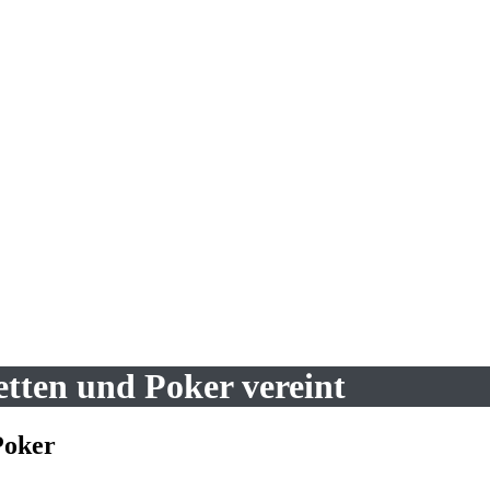
tten und Poker vereint
Poker