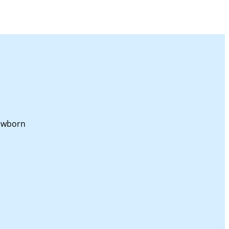
newborn